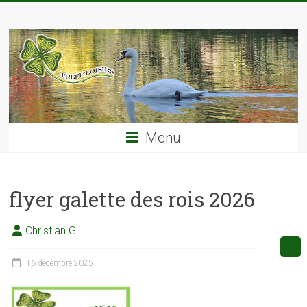
Skip
TREFF'LOISIRS
to
content
Menu
flyer galette des rois 2026
Christian G.
16 décembre 2025