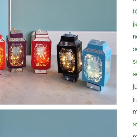
f
j
n
o
s
a
j
j
m
a
m