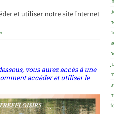
j
d
er et utiliser notre site Internet
n
o
an
s
a
j
-dessous, vous aurez accès à une
m
omment accéder et utiliser le
a
m
f