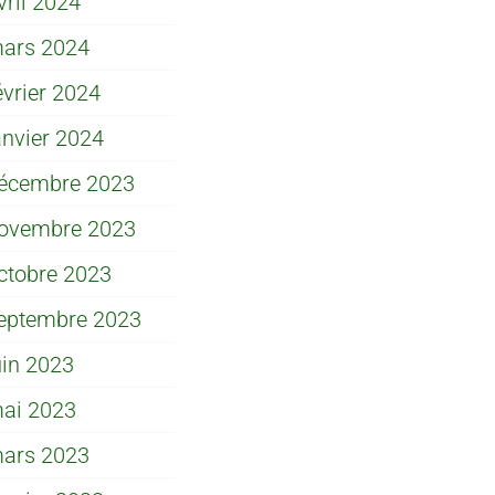
vril 2024
ars 2024
évrier 2024
anvier 2024
écembre 2023
ovembre 2023
ctobre 2023
eptembre 2023
uin 2023
ai 2023
ars 2023