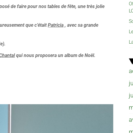
O
osé de faire pour nos tables de fête, une très jolie
L
So
heureusement que c’était
Patricia
, avec sa grande
L
L
e).
Chantal
qui nous proposera un album de Noël.
a
j
j
m
a
m