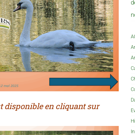
d
n
A
Ar
Ar
Ca
C
C
D
 disponible en cliquant sur
E
H
I