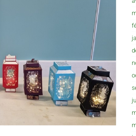
a
m
f
j
d
n
o
s
j
m
m