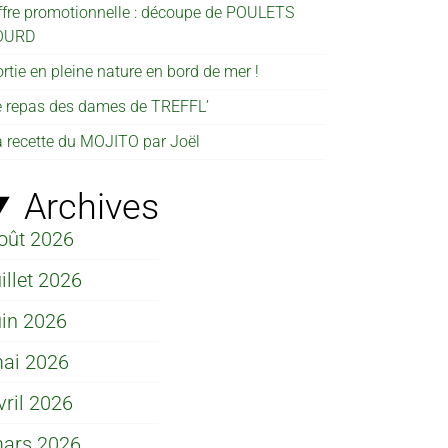
ffre promotionnelle : découpe de POULETS
OURD
rtie en pleine nature en bord de mer !
e repas des dames de TREFFL’
a recette du MOJITO par Joël
Archives
oût 2026
uillet 2026
uin 2026
ai 2026
vril 2026
ars 2026