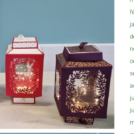
f
j
d
n
o
s
a
j
j
m