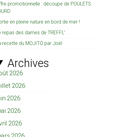
ffre promotionnelle : découpe de POULETS
OURD
rtie en pleine nature en bord de mer !
e repas des dames de TREFFL’
a recette du MOJITO par Joël
Archives
oût 2026
uillet 2026
uin 2026
ai 2026
vril 2026
ars 2026