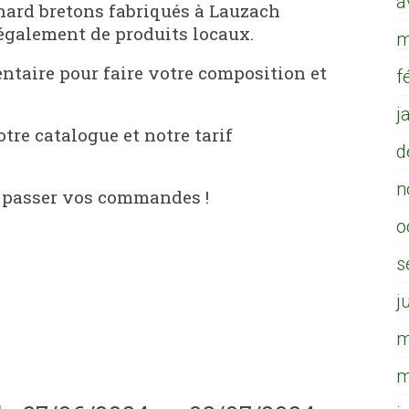
a
nard bretons fabriqués à Lauzach
is également de produits locaux.
m
taire pour faire votre composition et
f
j
tre catalogue et notre tarif
d
n
r passer vos commandes !
o
s
j
m
m