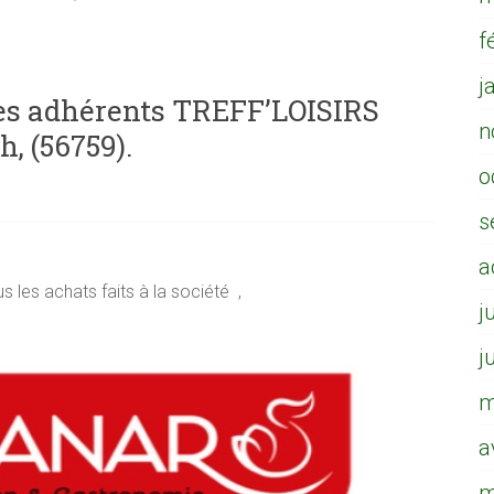
f
j
les adhérents TREFF’LOISIRS
n
 (56759).
o
s
a
s les achats faits à la société ,
j
j
m
a
m