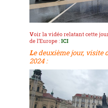
V
oir la vidéo relatant cette j
de l’Europe :
ICI
L
e deuxième jour, visite
2024 :