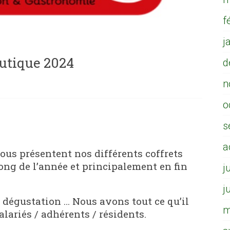
f
j
utique 2024
d
n
o
s
a
vous présentent nos différents coffrets
ong de l’année et principalement en fin
j
j
 dégustation … Nous avons tout ce qu’il
m
alariés / adhérents / résidents.