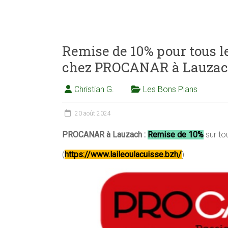
Remise de 10% pour tous 
chez PROCANAR à Lauzach,
Christian G.
Les Bons Plans
20 août 2024
PROCANAR à Lauzach :
Remise de 10%
sur tou
(
https://www.laileoulacuisse.bzh/
)