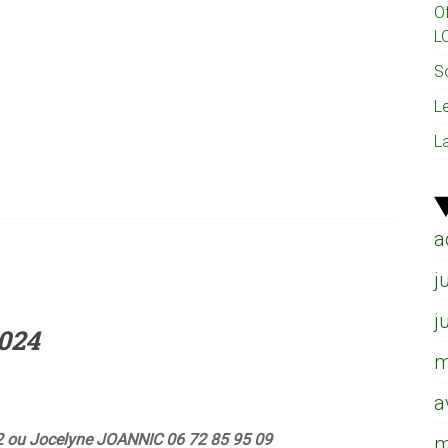
O
L
So
L
L
a
j
j
2024
m
a
2 ou Jocelyne JOANNIC 06 72 85 95 09
m