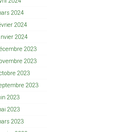
vril 2024
ars 2024
évrier 2024
anvier 2024
écembre 2023
ovembre 2023
ctobre 2023
eptembre 2023
uin 2023
ai 2023
ars 2023