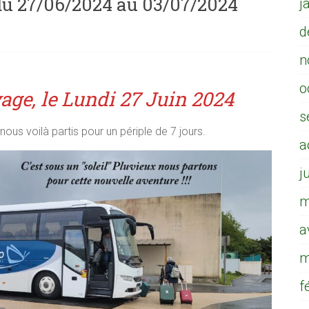
du 27/06/2024 au 03/07/2024
j
d
n
o
yage, le Lundi 27 Juin 2024
s
ous voilà partis pour un périple de 7 jours.
a
j
m
a
m
f