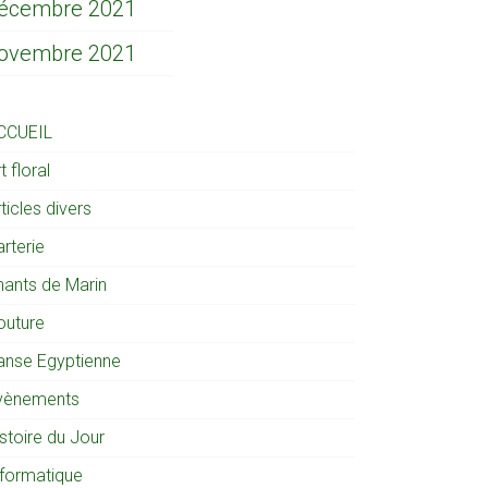
écembre 2021
ovembre 2021
CCUEIL
t floral
ticles divers
rterie
hants de Marin
outure
anse Egyptienne
vènements
stoire du Jour
nformatique