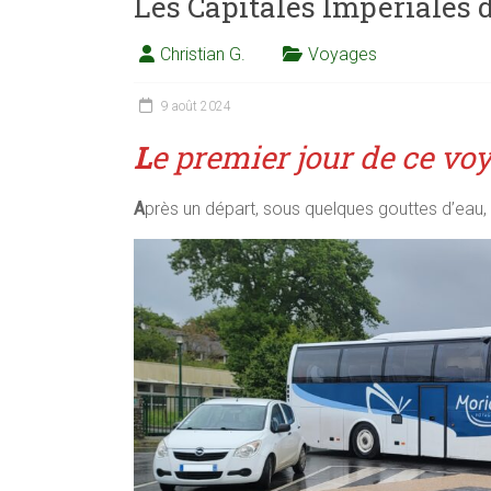
Les Capitales Impériales 
Christian G.
Voyages
9 août 2024
L
e premier jour de ce vo
A
près un départ, sous quelques gouttes d’eau, n