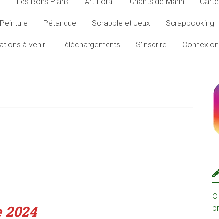
r
Les Bons Plans
Art floral
Chants de Marin
Carte
Peinture
Pétanque
Scrabble et Jeux
Scrapbooking
ations à venir
Téléchargements
S’inscrire
Connexion
O
e 2024
p