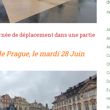
d
n
A
ournée de déplacement dans une partie
Ar
Ar
 de Prague
,
le mardi 28 Juin
Ca
C
C
D
E
Hi
I