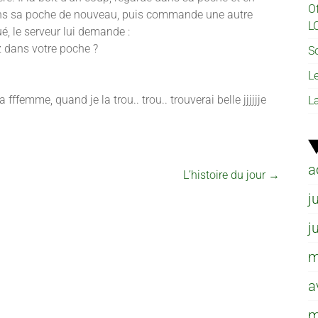
O
dans sa poche de nouveau, puis commande une autre
L
gué, le serveur lui demande :
 dans votre poche ?
So
L
femme, quand je la trou.. trou.. trouverai belle jjjjjje
L
a
L’histoire du jour
→
j
j
m
a
m