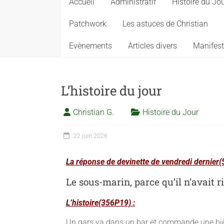
Accueil
Administratif
Histoire du Jo
Patchwork
Les astuces de Christian
Evènements
Articles divers
Manifest
L’histoire du jour
Christian G.
Histoire du Jour
22 juin 2026
La réponse de devinette de vendredi dernier(
Le sous-marin, parce qu’il n’avait r
L’histoire(356P19) :
Un gars va dans un bar et commande une bière