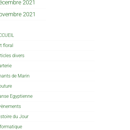
écembre 2021
ovembre 2021
CCUEIL
t floral
ticles divers
rterie
hants de Marin
outure
anse Egyptienne
vènements
istoire du Jour
nformatique