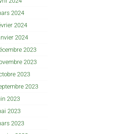
vril 2024
ars 2024
évrier 2024
anvier 2024
écembre 2023
ovembre 2023
ctobre 2023
eptembre 2023
uin 2023
ai 2023
ars 2023