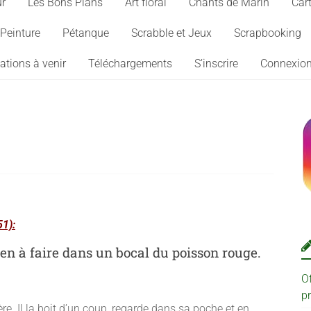
ur
Les Bons Plans
Art floral
Chants de Marin
Cart
Peinture
Pétanque
Scrabble et Jeux
Scrapbooking
ations à venir
Téléchargements
S’inscrire
Connexio
51):
ien à faire dans un bocal du poisson rouge.
O
p
. Il la boit d’un coup, regarde dans sa poche et en