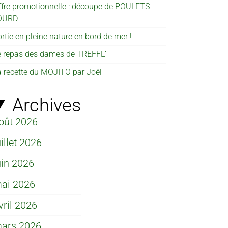
ffre promotionnelle : découpe de POULETS
OURD
rtie en pleine nature en bord de mer !
e repas des dames de TREFFL’
a recette du MOJITO par Joël
Archives
oût 2026
uillet 2026
uin 2026
ai 2026
vril 2026
ars 2026