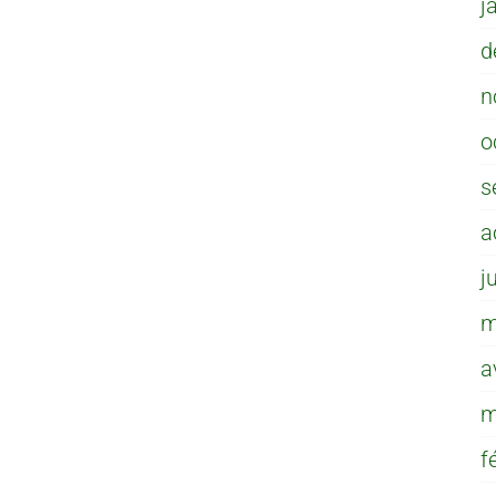
j
d
n
o
s
a
j
m
a
m
f