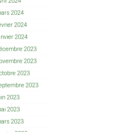
vril 2024
ars 2024
évrier 2024
anvier 2024
écembre 2023
ovembre 2023
ctobre 2023
eptembre 2023
uin 2023
ai 2023
ars 2023