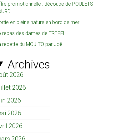
ffre promotionnelle : découpe de POULETS
OURD
rtie en pleine nature en bord de mer !
e repas des dames de TREFFL’
a recette du MOJITO par Joël
Archives
oût 2026
uillet 2026
uin 2026
ai 2026
vril 2026
ars 2026