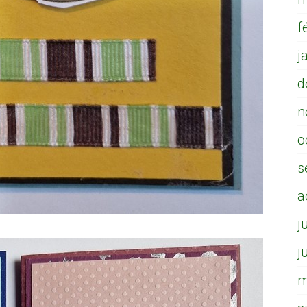
f
j
d
n
o
s
a
j
j
m