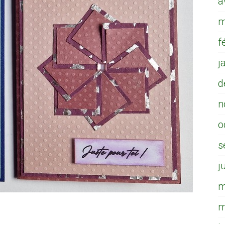
a
m
f
j
d
n
o
s
j
m
m