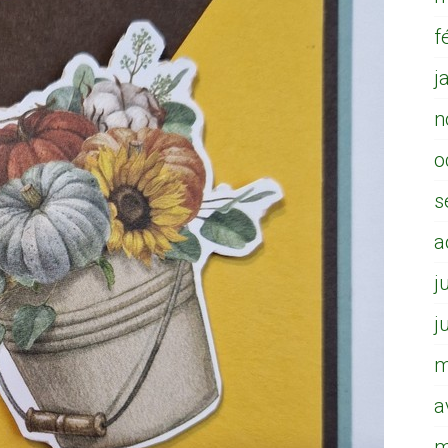
f
j
n
o
s
a
j
j
m
a
m