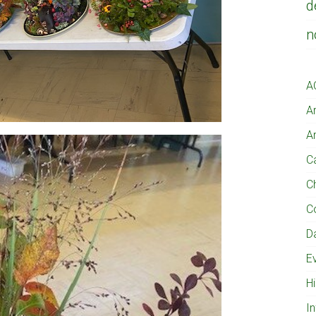
d
n
A
Ar
Ar
Ca
C
C
D
E
Hi
I