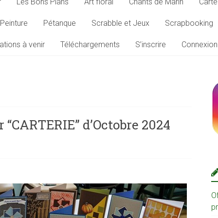
r
Les Bons Plans
Art floral
Chants de Marin
Carte
Peinture
Pétanque
Scrabble et Jeux
Scrapbooking
ations à venir
Téléchargements
S’inscrire
Connexion
ier “CARTERIE” d’Octobre 2024
O
p