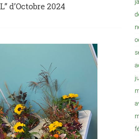
j
L” d’Octobre 2024
d
n
o
s
a
j
m
a
m
f