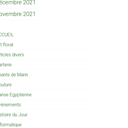
écembre 2021
ovembre 2021
CCUEIL
t floral
ticles divers
rterie
hants de Marin
outure
anse Egyptienne
vènements
stoire du Jour
nformatique