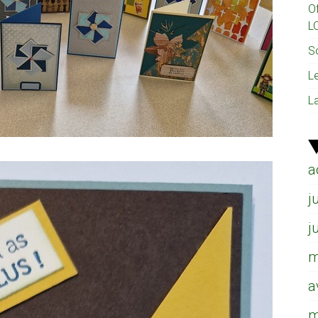
O
L
So
L
L
a
j
j
m
a
m