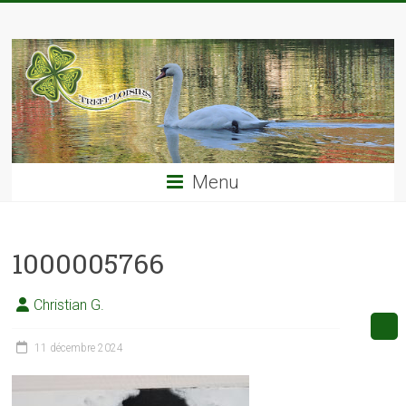
Skip
TREFF'LOISIRS
to
content
Menu
1000005766
Christian G.
11 décembre 2024