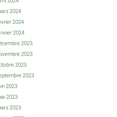
vril 2024
ars 2024
évrier 2024
anvier 2024
écembre 2023
ovembre 2023
ctobre 2023
eptembre 2023
uin 2023
ai 2023
ars 2023