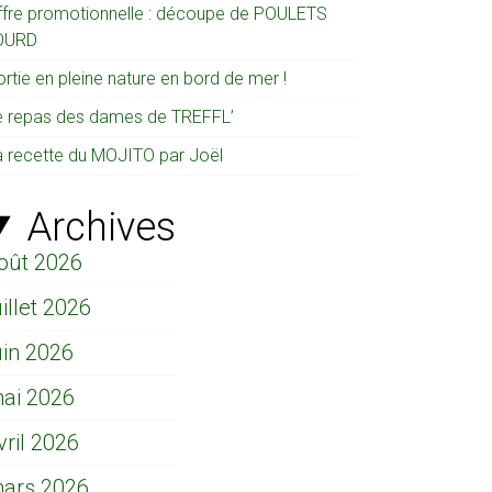
ffre promotionnelle : découpe de POULETS
OURD
rtie en pleine nature en bord de mer !
e repas des dames de TREFFL’
a recette du MOJITO par Joël
Archives
oût 2026
uillet 2026
uin 2026
ai 2026
vril 2026
ars 2026