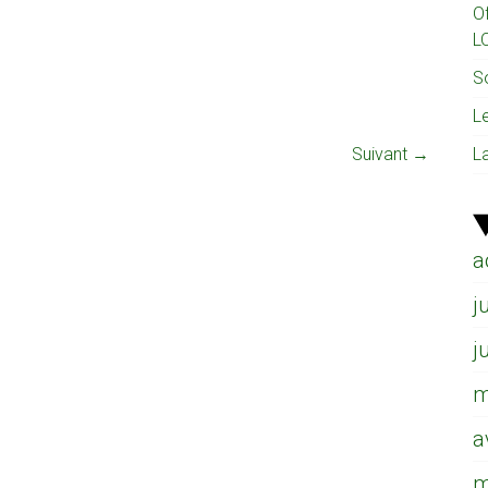
O
L
So
L
L
Suivant →
a
j
j
m
a
m