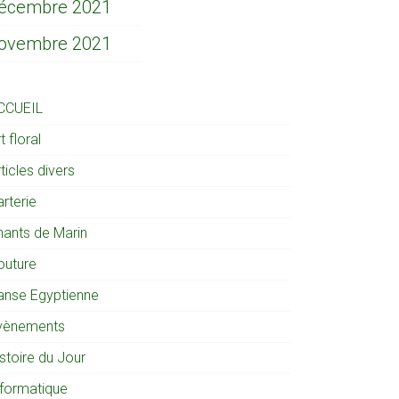
écembre 2021
ovembre 2021
CCUEIL
t floral
ticles divers
rterie
hants de Marin
outure
anse Egyptienne
vènements
stoire du Jour
nformatique