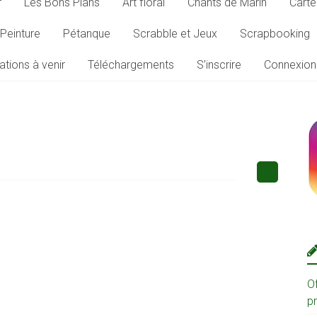
r
Les Bons Plans
Art floral
Chants de Marin
Carte
Peinture
Pétanque
Scrabble et Jeux
Scrapbooking
ations à venir
Téléchargements
S’inscrire
Connexion
O
p