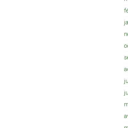
f
j
n
o
s
a
j
j
m
a
m