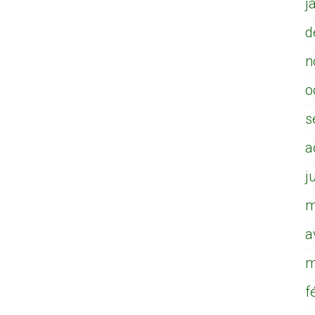
j
d
n
o
s
a
j
m
a
m
f