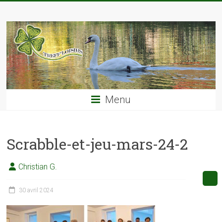
Skip
TREFF'LOISIRS
to
content
Menu
Scrabble-et-jeu-mars-24-2
Christian G.
30 avril 2024