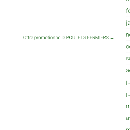
f
j
n
Offre promotionnelle POULETS FERMIERS
→
o
s
a
j
j
m
a
m