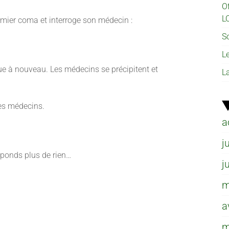
O
L
premier coma et interroge son médecin :
So
L
aque à nouveau. Les médecins se précipitent et
L
les médecins.
a
j
éponds plus de rien…
j
m
a
m