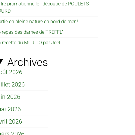
ffre promotionnelle : découpe de POULETS
OURD
rtie en pleine nature en bord de mer !
e repas des dames de TREFFL’
a recette du MOJITO par Joël
Archives
oût 2026
uillet 2026
uin 2026
ai 2026
vril 2026
ars 2026