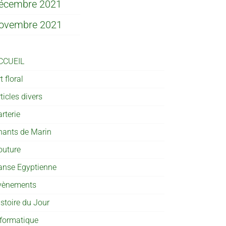
écembre 2021
ovembre 2021
CCUEIL
t floral
ticles divers
rterie
hants de Marin
outure
anse Egyptienne
vènements
istoire du Jour
nformatique