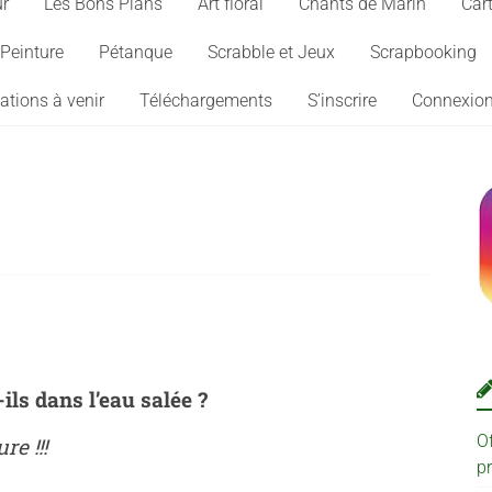
ur
Les Bons Plans
Art floral
Chants de Marin
Cart
Peinture
Pétanque
Scrabble et Jeux
Scrapbooking
ations à venir
Téléchargements
S’inscrire
Connexio
ls dans l’eau salée ?
O
e !!!
p