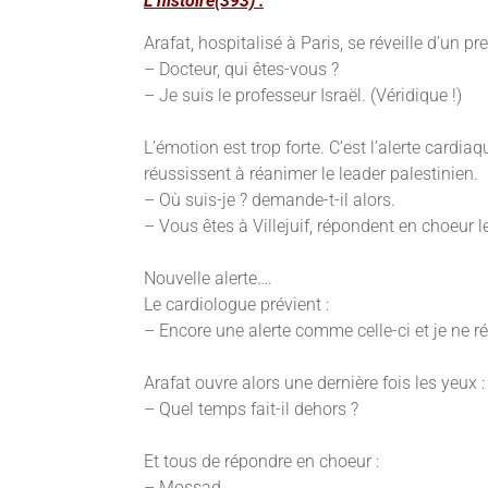
L’histoire(393) :
Arafat, hospitalisé à Paris, se réveille d’un 
– Docteur, qui êtes-vous ?
– Je suis le professeur Israël. (Véridique !)
L’émotion est trop forte. C’est l’alerte cardi
réussissent à réanimer le leader palestinien.
– Où suis-je ? demande-t-il alors.
– Vous êtes à Villejuif, répondent en choeur 
Nouvelle alerte….
Le cardiologue prévient :
– Encore une alerte comme celle-ci et je ne r
Arafat ouvre alors une dernière fois les yeux :
– Quel temps fait-il dehors ?
Et tous de répondre en choeur :
– Mossad.