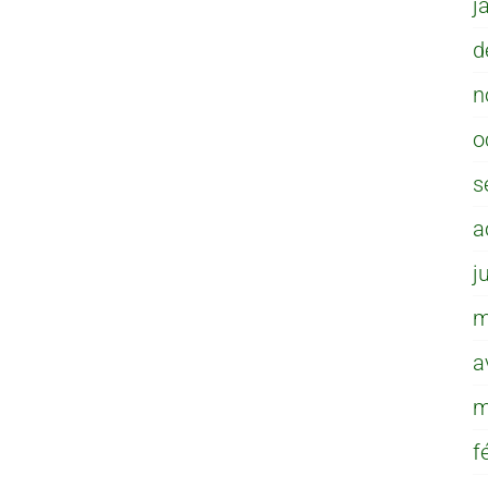
j
d
n
o
s
a
j
m
a
m
f