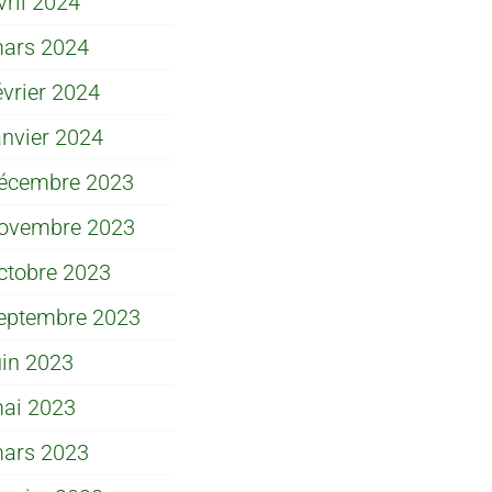
vril 2024
ars 2024
évrier 2024
anvier 2024
écembre 2023
ovembre 2023
ctobre 2023
eptembre 2023
uin 2023
ai 2023
ars 2023