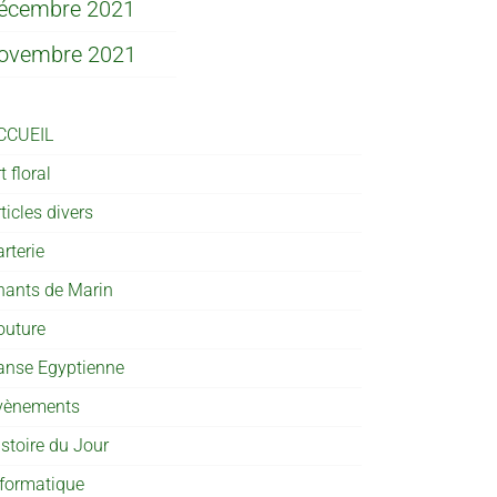
écembre 2021
ovembre 2021
CCUEIL
t floral
ticles divers
rterie
hants de Marin
outure
anse Egyptienne
vènements
istoire du Jour
nformatique