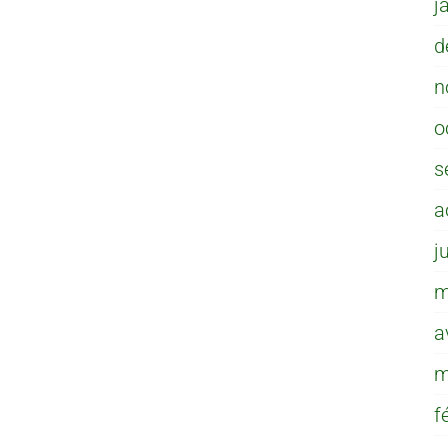
j
d
n
o
s
a
j
m
a
m
f