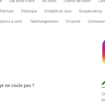
ur
Les Bons Plans
Art floral
Chants de Marin
Cart
Peinture
Pétanque
Scrabble et Jeux
Scrapbooking
ations à venir
Téléchargements
S’inscrire
Connexio
e ne coule pas ?
O
p