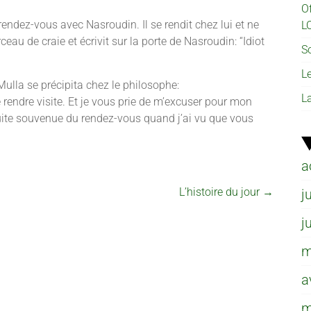
O
rendez-vous avec Nasroudin. Il se rendit chez lui et ne
L
ceau de craie et écrivit sur la porte de Nasroudin: “Idiot
So
L
e Mulla se précipita chez le philosophe:
L
me rendre visite. Et je vous prie de m’excuser pour mon
uite souvenue du rendez-vous quand j’ai vu que vous
a
L’histoire du jour
→
j
j
m
a
m