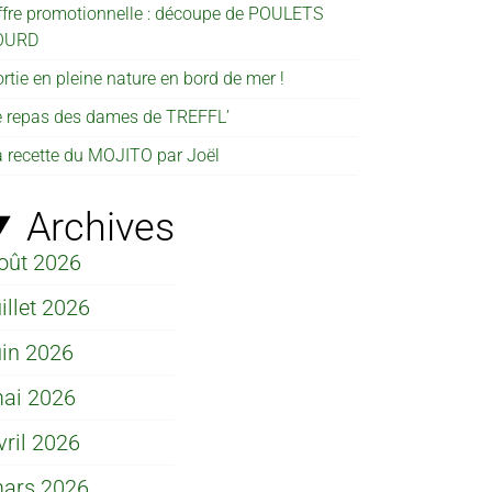
ffre promotionnelle : découpe de POULETS
OURD
rtie en pleine nature en bord de mer !
e repas des dames de TREFFL’
a recette du MOJITO par Joël
Archives
oût 2026
uillet 2026
uin 2026
ai 2026
vril 2026
ars 2026