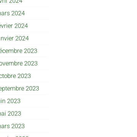
vril 2024
ars 2024
évrier 2024
anvier 2024
écembre 2023
ovembre 2023
ctobre 2023
eptembre 2023
uin 2023
ai 2023
ars 2023