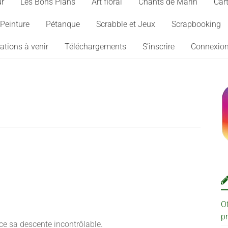
ur
Les Bons Plans
Art floral
Chants de Marin
Cart
Peinture
Pétanque
Scrabble et Jeux
Scrapbooking
ations à venir
Téléchargements
S’inscrire
Connexio
O
p
e sa descente incontrôlable.