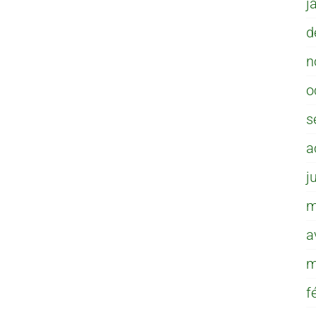
j
d
n
o
s
a
j
m
a
m
f