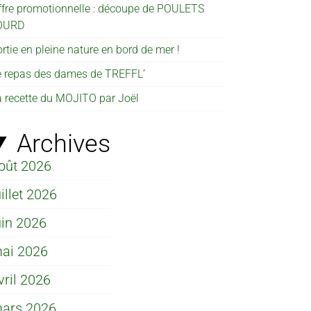
ffre promotionnelle : découpe de POULETS
OURD
rtie en pleine nature en bord de mer !
e repas des dames de TREFFL’
a recette du MOJITO par Joël
Archives
oût 2026
uillet 2026
uin 2026
ai 2026
vril 2026
ars 2026