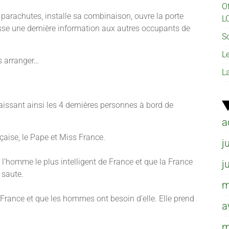
O
x parachutes, installe sa combinaison, ouvre la porte
L
aisse une dernière information aux autres occupants de
So
L
s arranger…
L
 laissant ainsi les 4 dernières personnes à bord de
a
çaise, le Pape et Miss France.
j
 l’homme le plus intelligent de France et que la France
j
 saute.
m
e France et que les hommes ont besoin d’elle. Elle prend
a
m