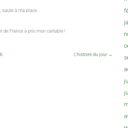
f
s, saute à ma place.
j
nt de France à pris mon cartable !
n
o
26
L’histoire du jour
→
s
a
j
j
m
a
m