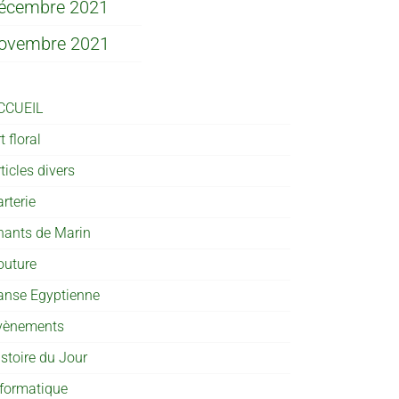
écembre 2021
ovembre 2021
CCUEIL
t floral
ticles divers
rterie
hants de Marin
outure
anse Egyptienne
vènements
istoire du Jour
nformatique