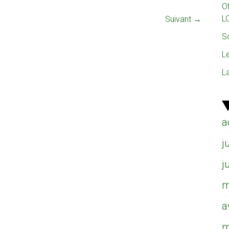
O
L
Suivant →
So
L
L
a
j
j
m
a
m