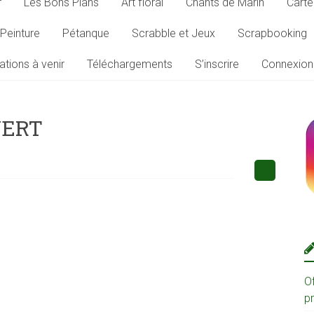
r
Les Bons Plans
Art floral
Chants de Marin
Carte
Peinture
Pétanque
Scrabble et Jeux
Scrapbooking
ations à venir
Téléchargements
S’inscrire
Connexion
VERT
O
p