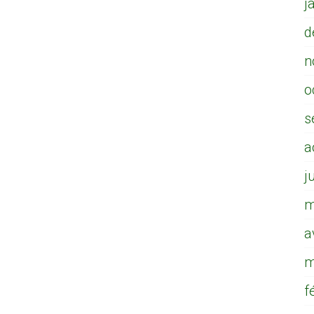
j
d
n
o
s
a
j
m
a
m
f