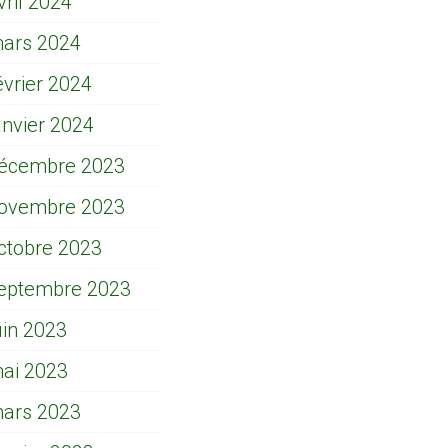
vril 2024
ars 2024
évrier 2024
anvier 2024
écembre 2023
ovembre 2023
ctobre 2023
eptembre 2023
uin 2023
ai 2023
ars 2023