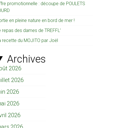
ffre promotionnelle : découpe de POULETS
OURD
rtie en pleine nature en bord de mer !
e repas des dames de TREFFL’
a recette du MOJITO par Joël
Archives
oût 2026
uillet 2026
uin 2026
ai 2026
vril 2026
ars 2026