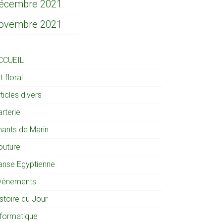
écembre 2021
ovembre 2021
CCUEIL
t floral
ticles divers
rterie
hants de Marin
outure
anse Egyptienne
vènements
stoire du Jour
nformatique