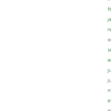
f
j
n
o
s
a
j
j
m
a
m