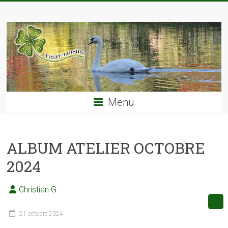
Skip
TREFF'LOISIRS
to
content
Menu
ALBUM ATELIER OCTOBRE
2024
Christian G.
21 octobre 2024