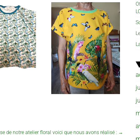
O
L
So
L
L
a
j
j
m
a
se de notre atelier floral voici que nous avons réalisé :
→
m