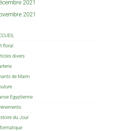
écembre 2021
ovembre 2021
CCUEIL
t floral
ticles divers
rterie
hants de Marin
outure
anse Egyptienne
vènements
istoire du Jour
nformatique