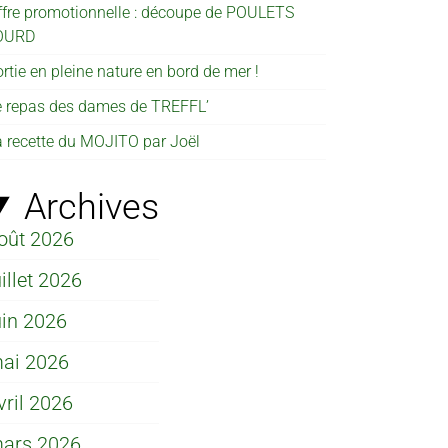
ffre promotionnelle : découpe de POULETS
OURD
rtie en pleine nature en bord de mer !
e repas des dames de TREFFL’
a recette du MOJITO par Joël
Archives
oût 2026
uillet 2026
uin 2026
ai 2026
vril 2026
ars 2026