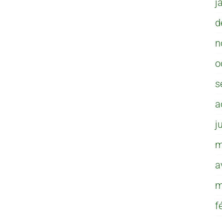
j
d
n
o
s
a
j
m
a
m
f