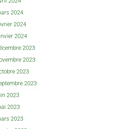
vril 2024
ars 2024
évrier 2024
anvier 2024
écembre 2023
ovembre 2023
ctobre 2023
eptembre 2023
uin 2023
ai 2023
ars 2023