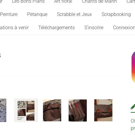
ur
Les Bons Plans
Art floral
Chants de Marin
Cart
Peinture
Pétanque
Scrabble et Jeux
Scrapbooking
ations à venir
Téléchargements
S’inscrire
Connexio
s
O
p