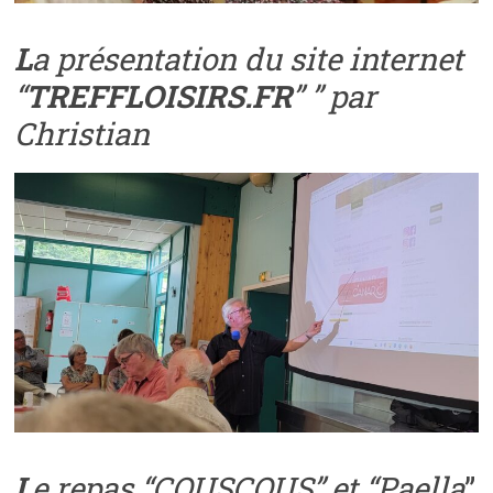
L
a présentation du site internet
“
TREFFLOISIRS.FR
” ” par
Christian
L
e repas “COUSCOUS” et “Paella
”