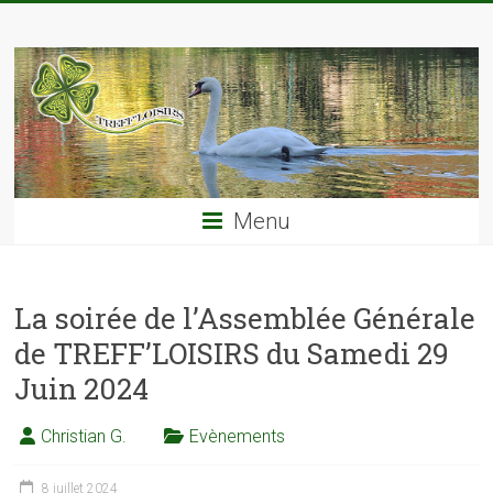
Skip
TREFF'LOISIRS
to
content
Menu
La soirée de l’Assemblée Générale
de TREFF’LOISIRS du Samedi 29
Juin 2024
Christian G.
Evènements
8 juillet 2024