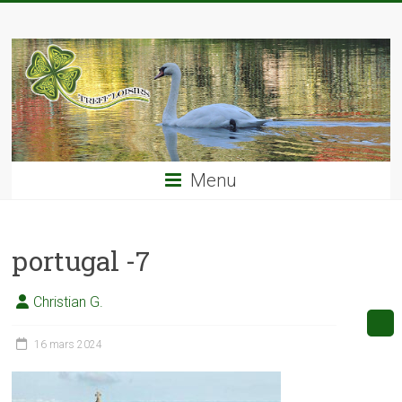
Skip
TREFF'LOISIRS
to
content
Menu
portugal -7
Christian G.
16 mars 2024