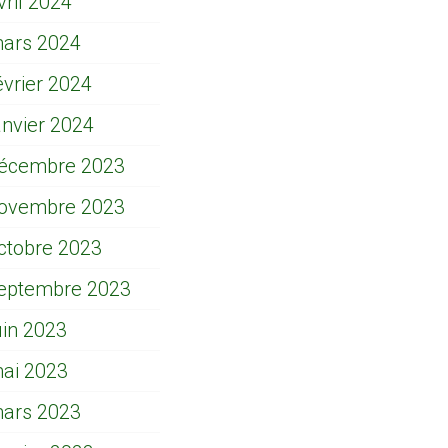
vril 2024
ars 2024
évrier 2024
anvier 2024
écembre 2023
ovembre 2023
ctobre 2023
eptembre 2023
uin 2023
ai 2023
ars 2023