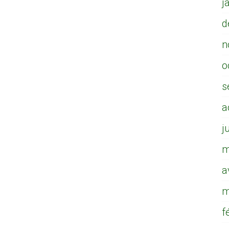
j
d
n
o
s
a
j
m
a
m
f