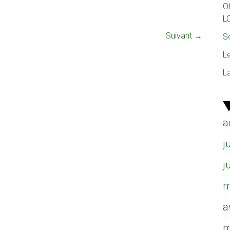
O
L
Suivant →
So
L
L
a
j
j
m
a
m