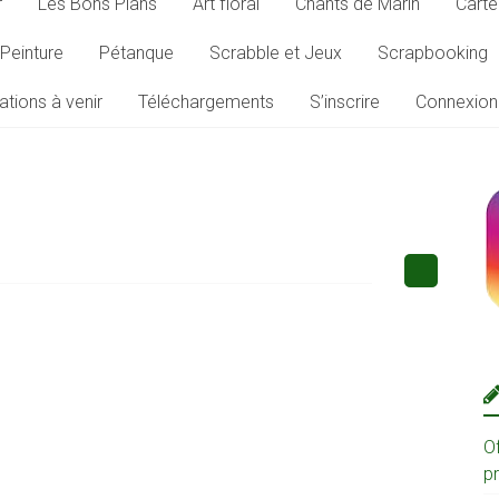
r
Les Bons Plans
Art floral
Chants de Marin
Carte
Peinture
Pétanque
Scrabble et Jeux
Scrapbooking
ations à venir
Téléchargements
S’inscrire
Connexion
O
p