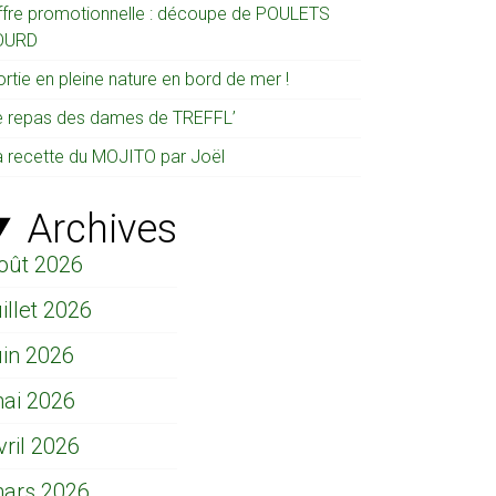
ffre promotionnelle : découpe de POULETS
OURD
rtie en pleine nature en bord de mer !
e repas des dames de TREFFL’
a recette du MOJITO par Joël
Archives
oût 2026
uillet 2026
uin 2026
ai 2026
vril 2026
ars 2026