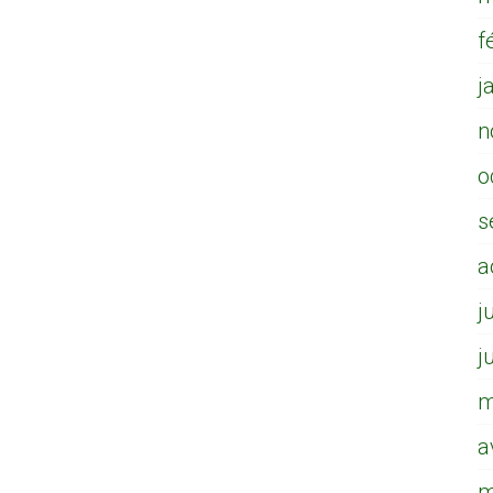
f
j
n
o
s
a
j
j
m
a
m