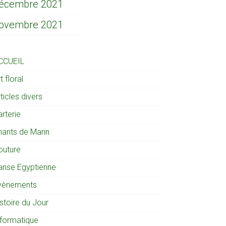
écembre 2021
ovembre 2021
CCUEIL
t floral
ticles divers
rterie
hants de Marin
outure
anse Egyptienne
vènements
stoire du Jour
nformatique