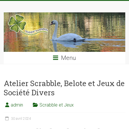
Skip
TREFF'LOISIRS
to
content
Menu
Atelier Scrabble, Belote et Jeux de
Société Divers
admin
Scrabble et Jeux
30 avril 2024