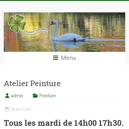
Skip
TREFF'LOISIRS
to
content
Menu
Atelier Peinture
admin
Peinture
30 avril 2024
Tous les mardi de 14h00 17h30.