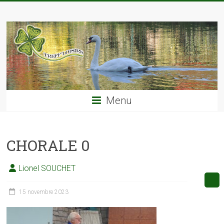
Skip
TREFF'LOISIRS
to
content
Menu
CHORALE 0
Lionel SOUCHET
15 novembre 2023