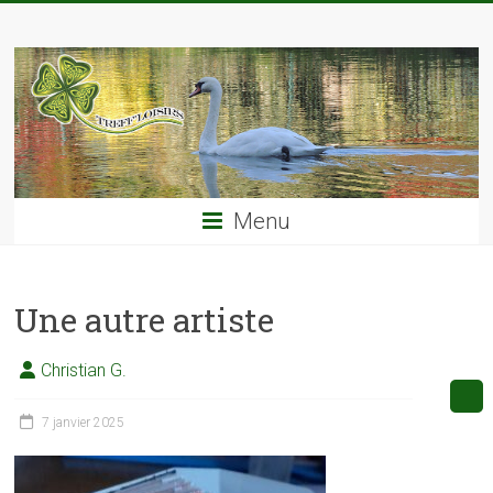
Skip
TREFF'LOISIRS
to
content
Menu
Une autre artiste
Christian G.
7 janvier 2025