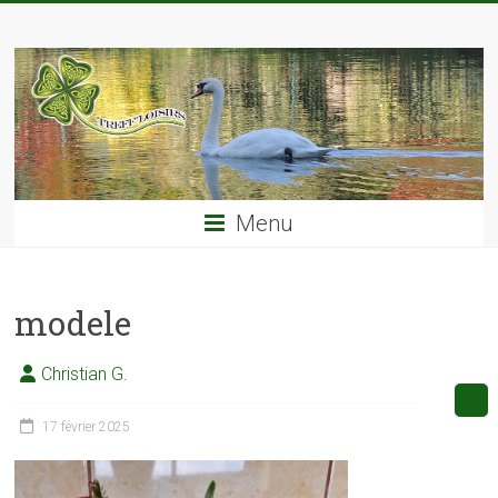
Skip
TREFF'LOISIRS
to
content
Menu
modele
Christian G.
17 février 2025