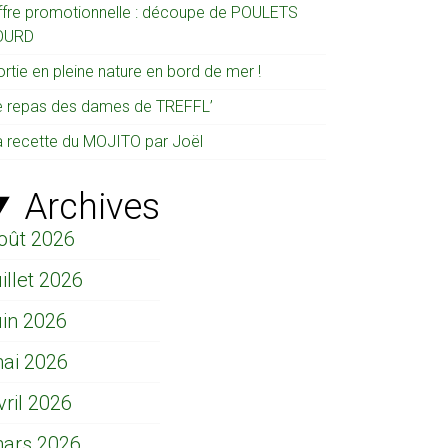
ffre promotionnelle : découpe de POULETS
OURD
rtie en pleine nature en bord de mer !
e repas des dames de TREFFL’
a recette du MOJITO par Joël
Archives
oût 2026
uillet 2026
uin 2026
ai 2026
vril 2026
ars 2026