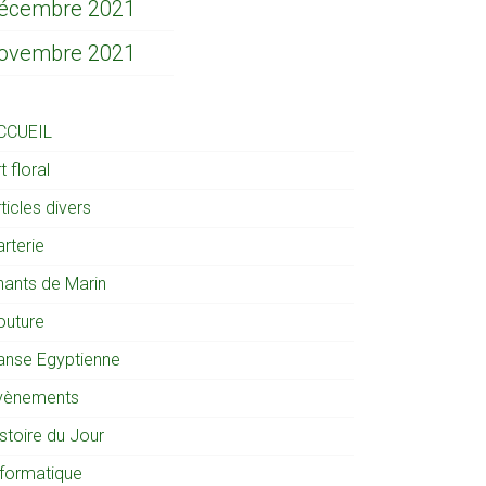
écembre 2021
ovembre 2021
CCUEIL
t floral
ticles divers
rterie
hants de Marin
outure
anse Egyptienne
vènements
stoire du Jour
nformatique