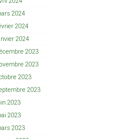
vril 2024
ars 2024
évrier 2024
anvier 2024
écembre 2023
ovembre 2023
ctobre 2023
eptembre 2023
uin 2023
ai 2023
ars 2023