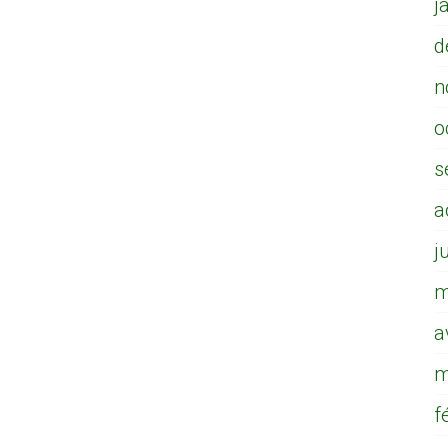
j
d
n
o
s
a
j
m
a
m
f