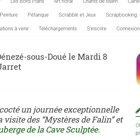
r
Les Bons Plans
Art floral
Chants de Marin
Carte
Peinture
Pétanque
Scrabble et Jeux
Scrapbooking
ations à venir
Téléchargements
S’inscrire
Connexion
Dénezé-sous-Doué le Mardi 8
Jarret
cocté un journée exceptionnelle
visite des “Mystères de Falin” et
O
Auberge de la Cave Sculptée
.
p