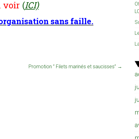
à voir
(
ICI)
O
L
organisation sans faille.
So
L
L
Promotion ” Filets marinés et saucisses”
→
a
j
j
m
a
m