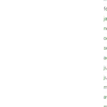
f
j
n
o
s
a
j
j
m
a
m