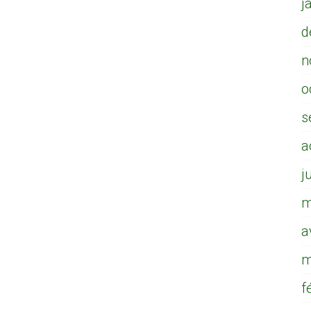
j
d
n
o
s
a
j
m
a
m
f