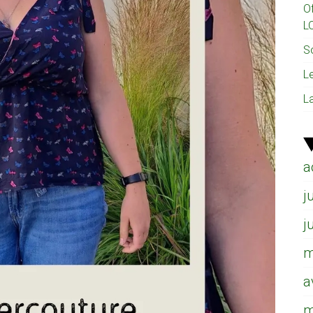
O
L
So
L
L
a
j
j
m
a
m