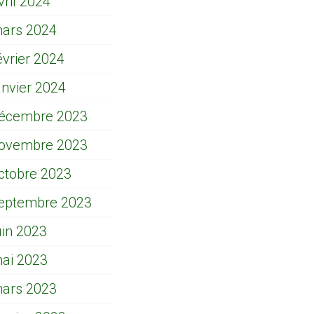
vril 2024
ars 2024
évrier 2024
anvier 2024
écembre 2023
ovembre 2023
ctobre 2023
eptembre 2023
uin 2023
ai 2023
ars 2023