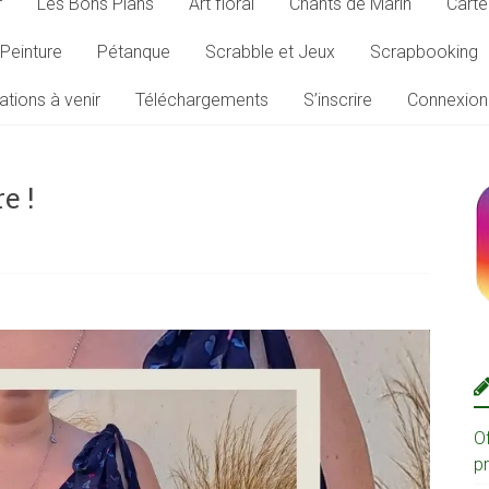
r
Les Bons Plans
Art floral
Chants de Marin
Carte
Peinture
Pétanque
Scrabble et Jeux
Scrapbooking
ations à venir
Téléchargements
S’inscrire
Connexion
e !
O
p