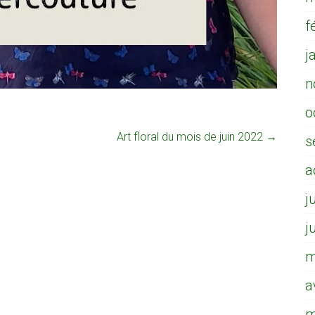
f
j
n
o
Art floral du mois de juin 2022
→
s
a
j
j
m
a
m