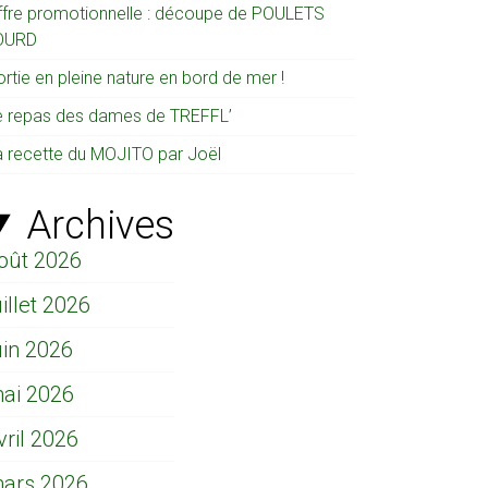
ffre promotionnelle : découpe de POULETS
OURD
rtie en pleine nature en bord de mer !
e repas des dames de TREFFL’
a recette du MOJITO par Joël
Archives
oût 2026
uillet 2026
uin 2026
ai 2026
vril 2026
ars 2026