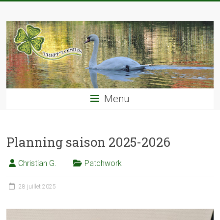
Skip
TREFF'LOISIRS
to
content
Menu
Planning saison 2025-2026
Christian G.
Patchwork
28 juillet 2025