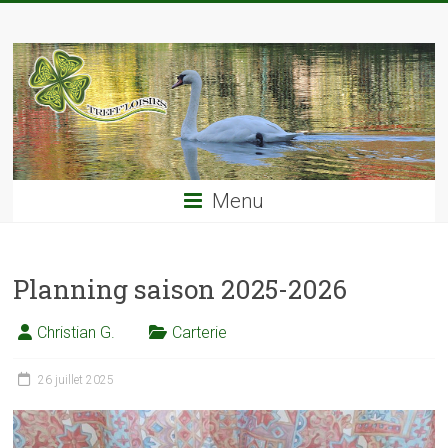
Skip
TREFF'LOISIRS
to
content
Menu
Planning saison 2025-2026
Christian G.
Carterie
26 juillet 2025