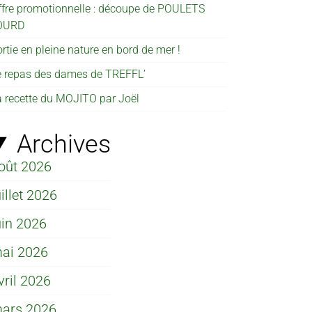
ffre promotionnelle : découpe de POULETS
OURD
rtie en pleine nature en bord de mer !
e repas des dames de TREFFL’
a recette du MOJITO par Joël
Archives
oût 2026
uillet 2026
uin 2026
ai 2026
vril 2026
ars 2026