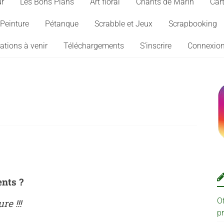
ur
Les Bons Plans
Art floral
Chants de Marin
Cart
Peinture
Pétanque
Scrabble et Jeux
Scrapbooking
ations à venir
Téléchargements
S’inscrire
Connexio
ents ?
O
e !!!
p