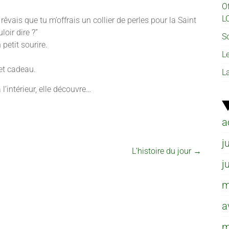
O
L
 rêvais que tu m’offrais un collier de perles pour la Saint
loir dire ?”
So
petit sourire.
L
et cadeau.
L
l’intérieur, elle découvre…
a
j
L’histoire du jour
→
j
m
a
m