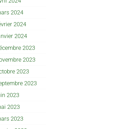
vril 2024
ars 2024
évrier 2024
anvier 2024
écembre 2023
ovembre 2023
ctobre 2023
eptembre 2023
uin 2023
ai 2023
ars 2023