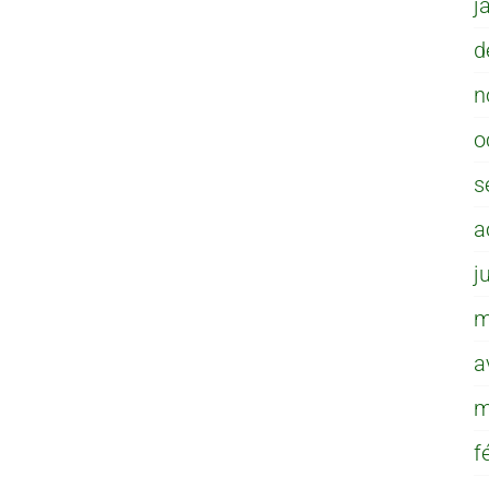
j
d
n
o
s
a
j
m
a
m
f