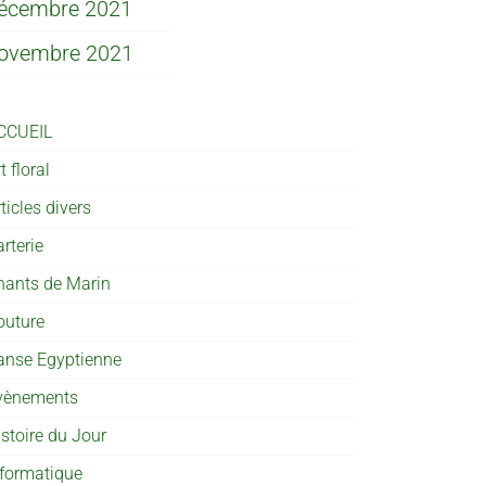
écembre 2021
ovembre 2021
CCUEIL
t floral
ticles divers
rterie
hants de Marin
outure
anse Egyptienne
vènements
istoire du Jour
nformatique