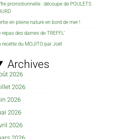
ffre promotionnelle : découpe de POULETS
OURD
rtie en pleine nature en bord de mer !
e repas des dames de TREFFL’
a recette du MOJITO par Joël
Archives
oût 2026
uillet 2026
uin 2026
ai 2026
vril 2026
ars 2026