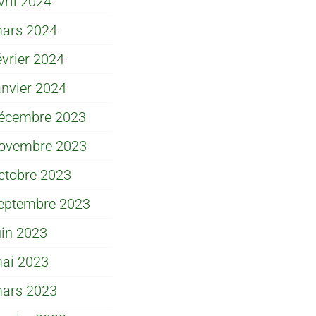
vril 2024
ars 2024
évrier 2024
anvier 2024
écembre 2023
ovembre 2023
ctobre 2023
eptembre 2023
uin 2023
ai 2023
ars 2023