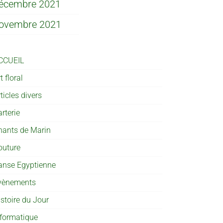
écembre 2021
ovembre 2021
CCUEIL
t floral
ticles divers
rterie
hants de Marin
outure
anse Egyptienne
vènements
istoire du Jour
nformatique