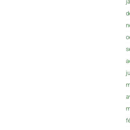
j
d
n
o
s
a
j
m
a
m
f