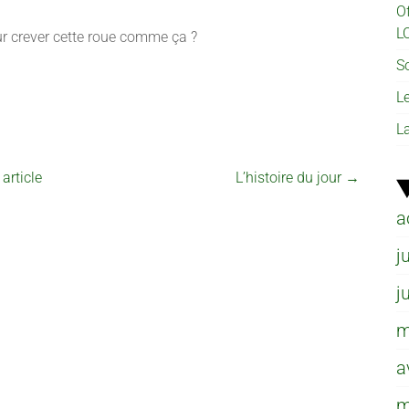
O
L
r crever cette roue comme ça ?
So
L
L
article
L’histoire du jour
→
a
j
j
m
a
m