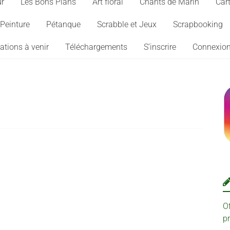
ur
Les Bons Plans
Art floral
Chants de Marin
Cart
Peinture
Pétanque
Scrabble et Jeux
Scrapbooking
ations à venir
Téléchargements
S’inscrire
Connexio
O
p