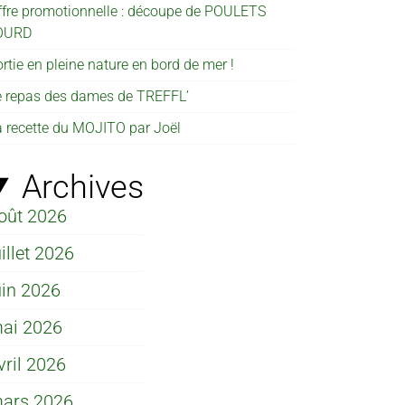
ffre promotionnelle : découpe de POULETS
OURD
rtie en pleine nature en bord de mer !
e repas des dames de TREFFL’
a recette du MOJITO par Joël
Archives
oût 2026
uillet 2026
uin 2026
ai 2026
vril 2026
ars 2026