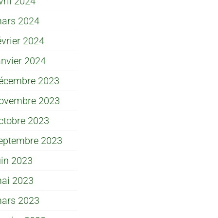
vril 2024
ars 2024
évrier 2024
anvier 2024
écembre 2023
ovembre 2023
ctobre 2023
eptembre 2023
uin 2023
ai 2023
ars 2023