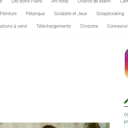
ur
Les Bons Plans
Art floral
Chants de Marin
Cart
Peinture
Pétanque
Scrabble et Jeux
Scrapbooking
ations à venir
Téléchargements
S’inscrire
Connexio
O
p