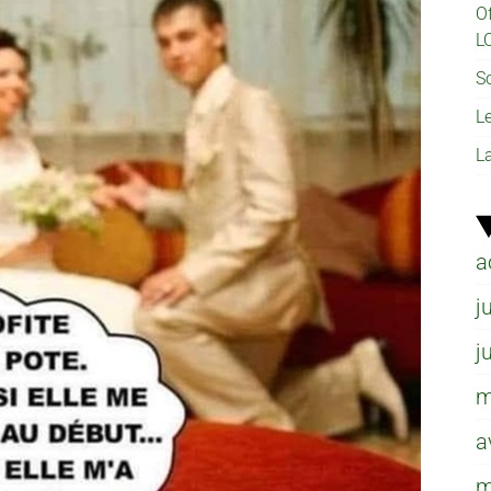
O
L
So
L
L
a
j
j
m
a
m