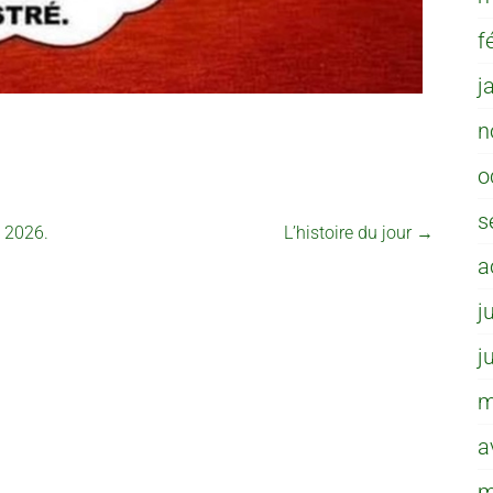
f
j
n
o
s
s 2026.
L’histoire du jour
→
a
j
j
m
a
m