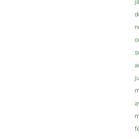
j
d
n
o
s
a
j
m
a
m
f