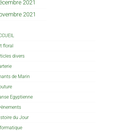
écembre 2021
ovembre 2021
CCUEIL
t floral
ticles divers
rterie
hants de Marin
outure
anse Egyptienne
vènements
istoire du Jour
nformatique