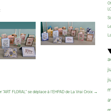
O
L
:
So
L
L
a
j
j
m
ier “ART FLORAL” se déplace à l’EHPAD de La Vrai Croix
→
a
m