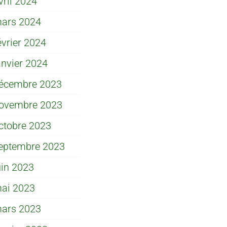
vril 2024
ars 2024
évrier 2024
anvier 2024
écembre 2023
ovembre 2023
ctobre 2023
eptembre 2023
uin 2023
ai 2023
ars 2023