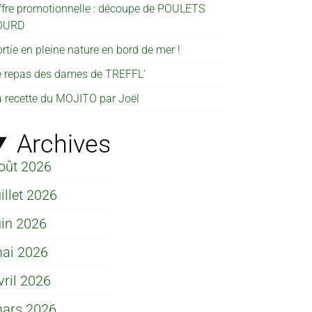
ffre promotionnelle : découpe de POULETS
OURD
rtie en pleine nature en bord de mer !
e repas des dames de TREFFL’
a recette du MOJITO par Joël
Archives
oût 2026
uillet 2026
uin 2026
ai 2026
vril 2026
ars 2026