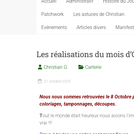
Accueil
Administratif
Histoire du Jo
Patchwork
Les astuces de Christian
Evènements
Articles divers
Manifest
Les réalisations du mois d
Christian G.
Carterie
21 octobre 2025
Nous nous sommes retrouvées le 8 Octobre po
coloriages, tamponnages, découpes.
T
out le monde était heureux nous avions l’im
vrai !!!