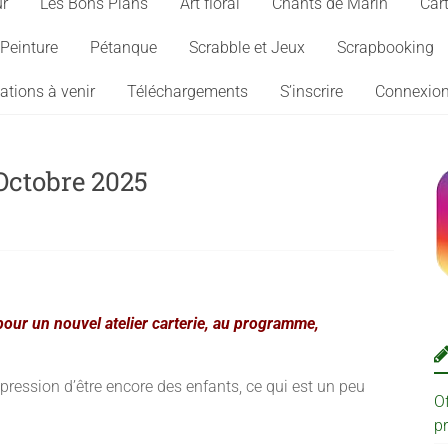
ur
Les Bons Plans
Art floral
Chants de Marin
Cart
Peinture
Pétanque
Scrabble et Jeux
Scrapbooking
ations à venir
Téléchargements
S’inscrire
Connexio
’Octobre 2025
ur un nouvel atelier carterie, au programme,
pression d’être encore des enfants, ce qui est un peu
O
p