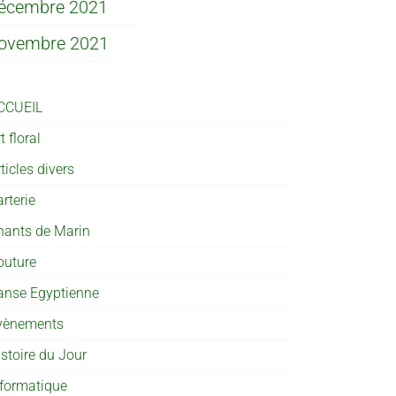
écembre 2021
ovembre 2021
CCUEIL
t floral
ticles divers
rterie
hants de Marin
outure
anse Egyptienne
vènements
istoire du Jour
nformatique