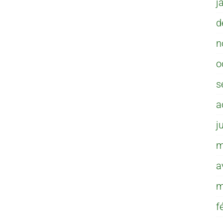
j
d
n
o
s
a
j
m
a
m
f