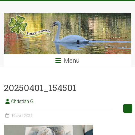
Skip
TREFF'LOISIRS
to
content
Menu
20250401_154501
Christian G.
19 avril 2025