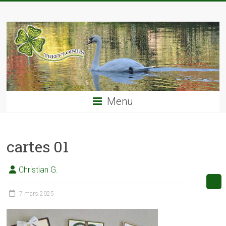
Skip
TREFF'LOISIRS
to
content
Menu
cartes 01
Christian G.
7 mars 2025