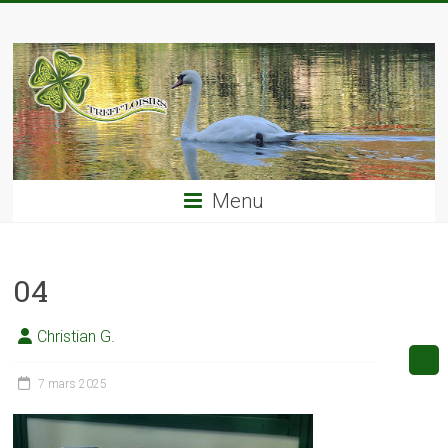
Skip
TREFF'LOISIRS
to
content
Menu
04
Christian G.
7 mars 2025