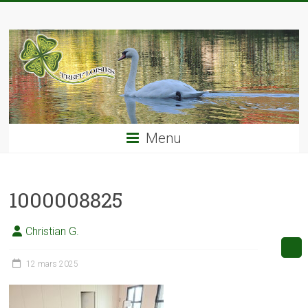
Skip
TREFF'LOISIRS
to
content
Menu
1000008825
Christian G.
12 mars 2025