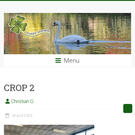
Skip
TREFF'LOISIRS
to
content
Menu
CROP 2
Christian G.
18 avril 2025