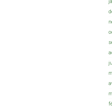
j
d
n
o
s
a
j
m
a
m
f