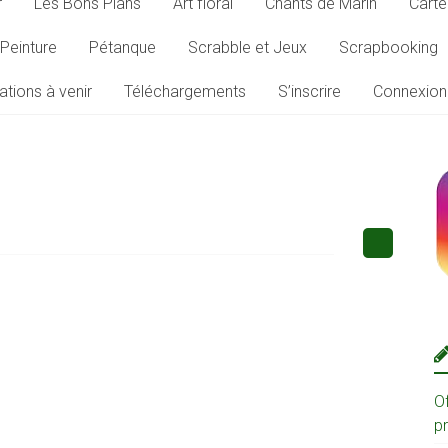
r
Les Bons Plans
Art floral
Chants de Marin
Carte
Peinture
Pétanque
Scrabble et Jeux
Scrapbooking
ations à venir
Téléchargements
S’inscrire
Connexion
O
p