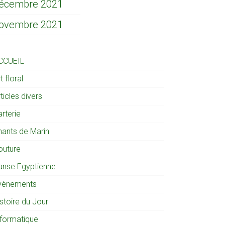
écembre 2021
ovembre 2021
CCUEIL
t floral
ticles divers
rterie
hants de Marin
outure
anse Egyptienne
vènements
stoire du Jour
nformatique