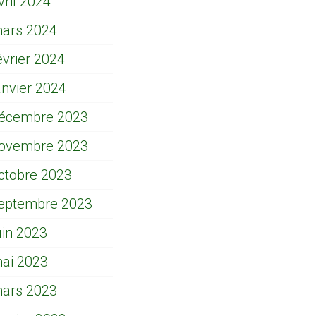
vril 2024
ars 2024
évrier 2024
anvier 2024
écembre 2023
ovembre 2023
ctobre 2023
eptembre 2023
uin 2023
ai 2023
ars 2023