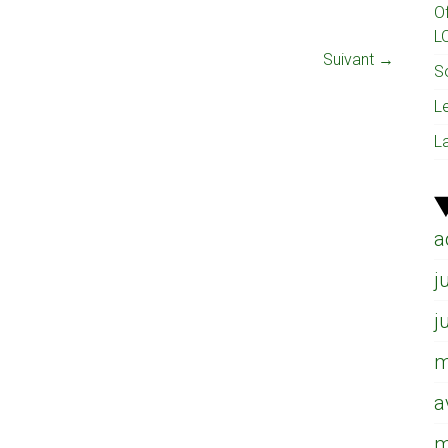
O
L
Suivant →
So
L
L
a
j
j
m
a
m