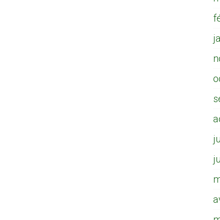
f
j
n
o
s
a
j
j
m
a
m