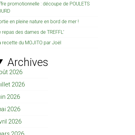
ffre promotionnelle : découpe de POULETS
OURD
rtie en pleine nature en bord de mer !
e repas des dames de TREFFL’
a recette du MOJITO par Joël
Archives
oût 2026
uillet 2026
uin 2026
ai 2026
vril 2026
ars 2026