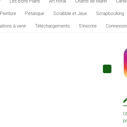
r
Les Bons Plans
Art floral
Chants de Marin
Carte
Peinture
Pétanque
Scrabble et Jeux
Scrapbooking
ations à venir
Téléchargements
S’inscrire
Connexion
O
p