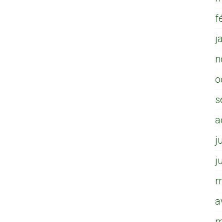
f
j
n
o
s
a
j
j
m
a
m