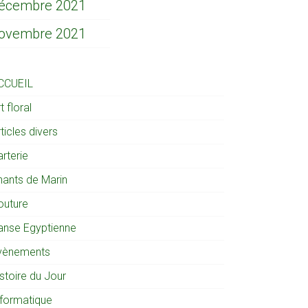
écembre 2021
ovembre 2021
CCUEIL
t floral
ticles divers
rterie
hants de Marin
outure
anse Egyptienne
vènements
stoire du Jour
nformatique