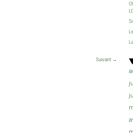
O
L
So
L
L
Suivant →
a
j
j
m
a
m