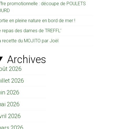
ffre promotionnelle : découpe de POULETS
OURD
rtie en pleine nature en bord de mer !
e repas des dames de TREFFL’
a recette du MOJITO par Joël
Archives
oût 2026
uillet 2026
uin 2026
ai 2026
vril 2026
ars 2026