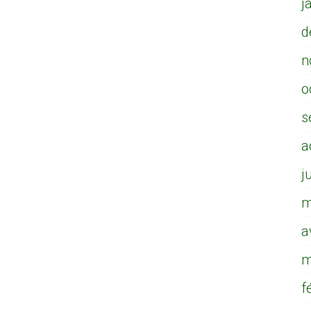
j
d
n
o
s
a
j
m
a
m
f