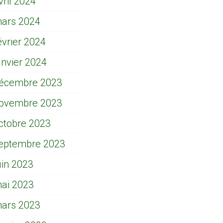
vril 2024
ars 2024
évrier 2024
anvier 2024
écembre 2023
ovembre 2023
ctobre 2023
eptembre 2023
uin 2023
ai 2023
ars 2023