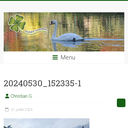
Skip
TREFF'LOISIRS
to
content
Menu
20240530_152335-1
Christian G.
31 juillet 2024