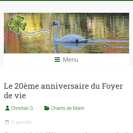
Skip
TREFF'LOISIRS
to
content
Menu
Le 20ème anniversaire du Foyer
de vie
Christian G.
Chants de Marin
21 juin 2024