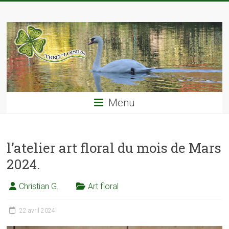
Skip
TREFF'LOISIRS
to
content
Menu
l’atelier art floral du mois de Mars
2024.
Christian G.
Art floral
22 avril 2024