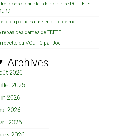
ffre promotionnelle : découpe de POULETS
OURD
rtie en pleine nature en bord de mer !
e repas des dames de TREFFL’
a recette du MOJITO par Joël
Archives
oût 2026
uillet 2026
uin 2026
ai 2026
vril 2026
ars 2026