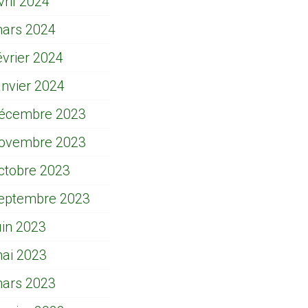
vril 2024
ars 2024
évrier 2024
anvier 2024
écembre 2023
ovembre 2023
ctobre 2023
eptembre 2023
uin 2023
ai 2023
ars 2023