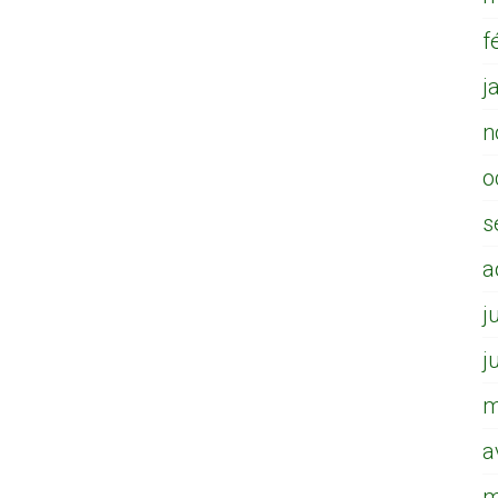
f
j
n
o
s
a
j
j
m
a
m