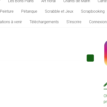
r
Les Bons Plans
Art floral
Chants de Marin
Carte
Peinture
Pétanque
Scrabble et Jeux
Scrapbooking
ations à venir
Téléchargements
S’inscrire
Connexion
O
p