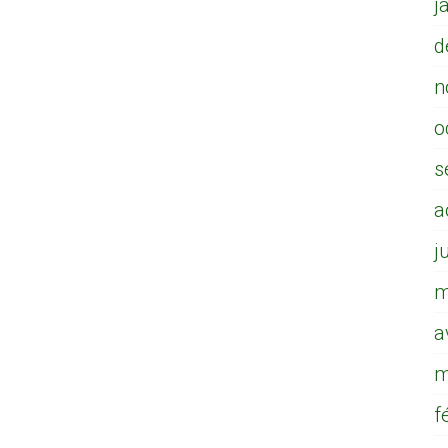
j
d
n
o
s
a
j
m
a
m
f