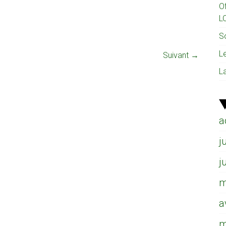
O
L
So
L
Suivant →
L
a
j
j
m
a
m