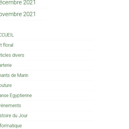
écembre 2021
ovembre 2021
CCUEIL
t floral
ticles divers
rterie
hants de Marin
outure
anse Egyptienne
vènements
stoire du Jour
nformatique