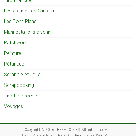
Informatique
Les astuces de Christian
Les Bons Plans
Manifestations à venir
Patchwork
Peinture
Pétanque
Scrabble et Jeux
Scrapbooking
tricot et crochet
Voyages
Copyright © 2026
TREFF'LOISIRS
. All rights reserved.
Thème
Accelerate
par ThemeGrill. Propulsé par
WordPress
.