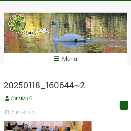
Skip
TREFF'LOISIRS
to
content
Menu
20250118_160644~2
Christian G.
23 janvier 2025