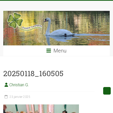
Skip
TREFF'LOISIRS
to
content
Menu
20250118_160505
Christian G.
23 janvier 2025