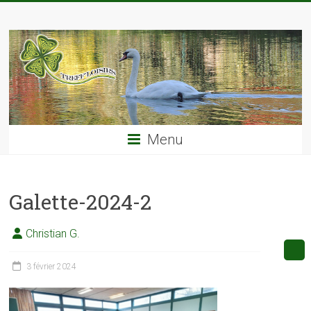
Skip
TREFF'LOISIRS
to
content
Menu
Galette-2024-2
Christian G.
3 février 2024