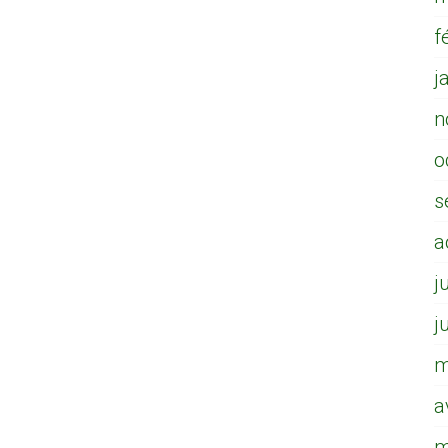
f
j
n
o
s
a
j
j
m
a
m