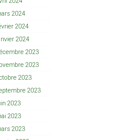
vril 2024
ars 2024
évrier 2024
anvier 2024
écembre 2023
ovembre 2023
ctobre 2023
eptembre 2023
uin 2023
ai 2023
ars 2023