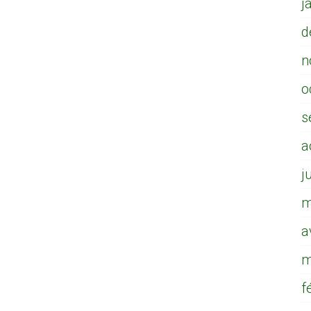
j
d
n
o
s
a
j
m
a
m
f