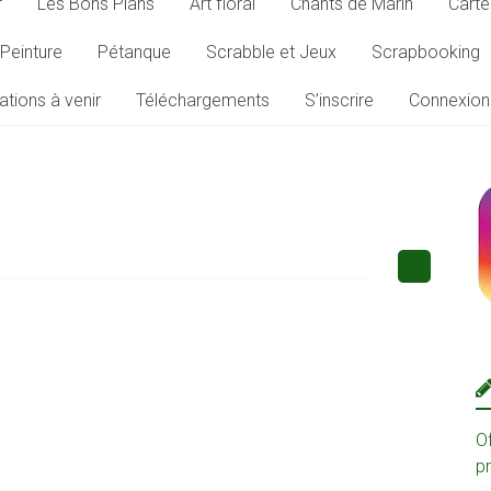
r
Les Bons Plans
Art floral
Chants de Marin
Carte
Peinture
Pétanque
Scrabble et Jeux
Scrapbooking
ations à venir
Téléchargements
S’inscrire
Connexion
O
p