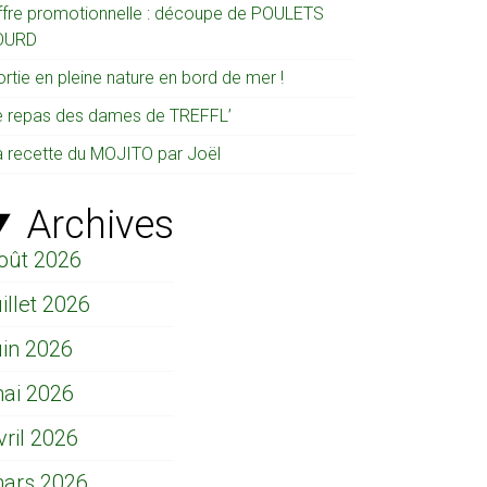
ffre promotionnelle : découpe de POULETS
OURD
rtie en pleine nature en bord de mer !
e repas des dames de TREFFL’
a recette du MOJITO par Joël
Archives
oût 2026
uillet 2026
uin 2026
ai 2026
vril 2026
ars 2026