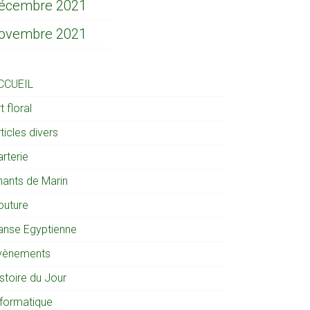
écembre 2021
ovembre 2021
CCUEIL
t floral
ticles divers
rterie
hants de Marin
outure
anse Egyptienne
vènements
stoire du Jour
nformatique