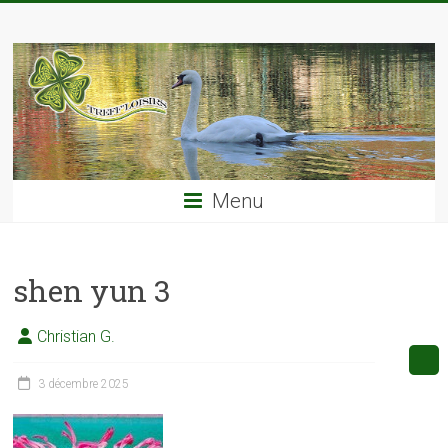
Skip
TREFF'LOISIRS
to
content
Menu
shen yun 3
Christian G.
3 décembre 2025