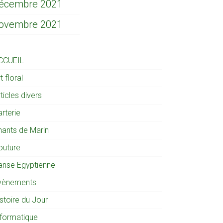
écembre 2021
ovembre 2021
CCUEIL
t floral
ticles divers
rterie
hants de Marin
outure
anse Egyptienne
vènements
stoire du Jour
nformatique