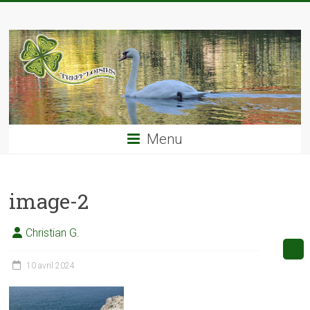
Skip
TREFF'LOISIRS
to
content
Menu
image-2
Christian G.
10 avril 2024