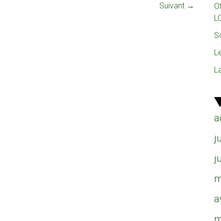
Suivant →
O
L
So
L
L
a
j
j
m
a
m