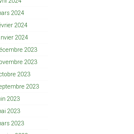
vril 2024
ars 2024
évrier 2024
anvier 2024
écembre 2023
ovembre 2023
ctobre 2023
eptembre 2023
uin 2023
ai 2023
ars 2023