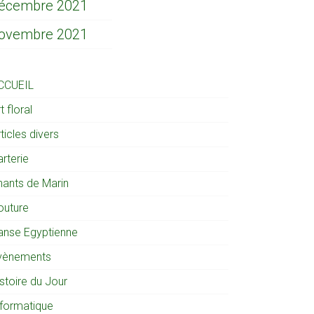
écembre 2021
ovembre 2021
CCUEIL
t floral
ticles divers
rterie
hants de Marin
outure
anse Egyptienne
vènements
stoire du Jour
nformatique