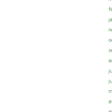
f
j
n
o
s
a
j
j
m
a
m