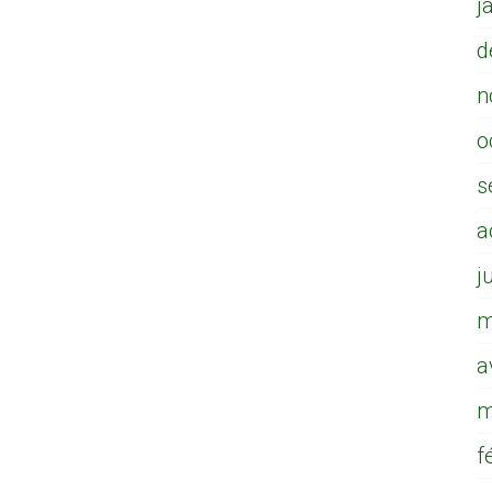
j
d
n
o
s
a
j
m
a
m
f