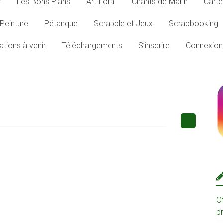
r
Les Bons Plans
Art floral
Chants de Marin
Carte
Peinture
Pétanque
Scrabble et Jeux
Scrapbooking
ations à venir
Téléchargements
S’inscrire
Connexion
O
p