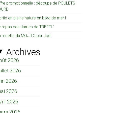
ffre promotionnelle : découpe de POULETS
OURD
rtie en pleine nature en bord de mer !
e repas des dames de TREFFL’
a recette du MOJITO par Joël
Archives
oût 2026
uillet 2026
uin 2026
ai 2026
vril 2026
ars 2026