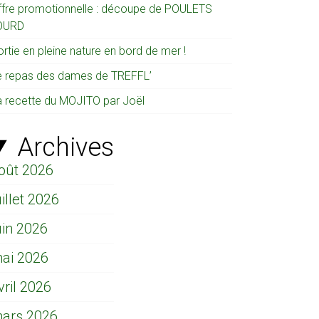
ffre promotionnelle : découpe de POULETS
OURD
rtie en pleine nature en bord de mer !
e repas des dames de TREFFL’
a recette du MOJITO par Joël
Archives
oût 2026
uillet 2026
uin 2026
ai 2026
vril 2026
ars 2026