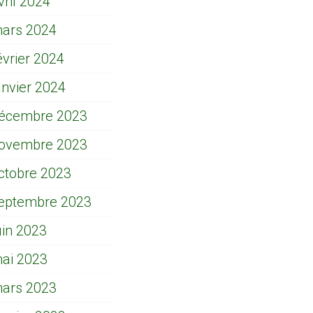
vril 2024
ars 2024
évrier 2024
anvier 2024
écembre 2023
ovembre 2023
ctobre 2023
eptembre 2023
uin 2023
ai 2023
ars 2023