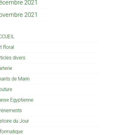
écembre 2021
ovembre 2021
CCUEIL
t floral
ticles divers
rterie
hants de Marin
outure
anse Egyptienne
vènements
stoire du Jour
nformatique