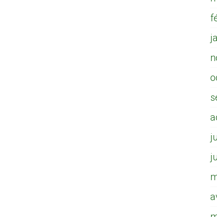
f
j
n
o
s
a
j
j
m
a
m