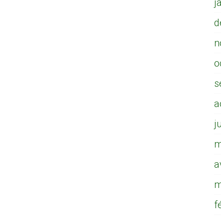
j
d
n
o
s
a
j
m
a
m
f