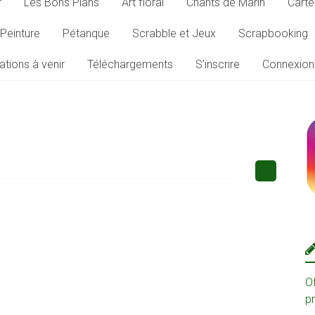
r
Les Bons Plans
Art floral
Chants de Marin
Carte
Peinture
Pétanque
Scrabble et Jeux
Scrapbooking
ations à venir
Téléchargements
S’inscrire
Connexion
O
p