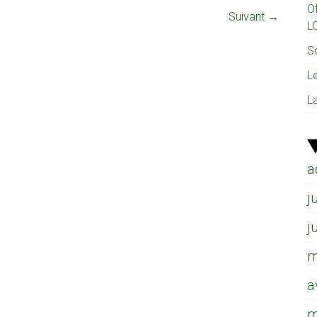
O
Suivant →
L
So
L
L
a
j
j
m
a
m